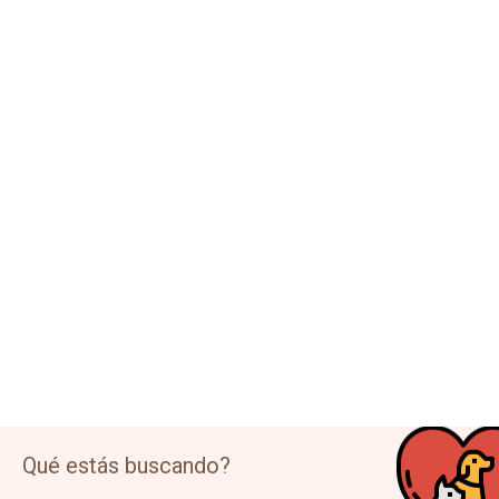
Qué no pueden comer los gatos: alimentos
prohibidos
Los gatos son mascotas maravillosas que nos brindan
compañía y alegría en nuestro día a día. Sin embargo, a
diferencia ...
Leer Más
Qué estás buscando?