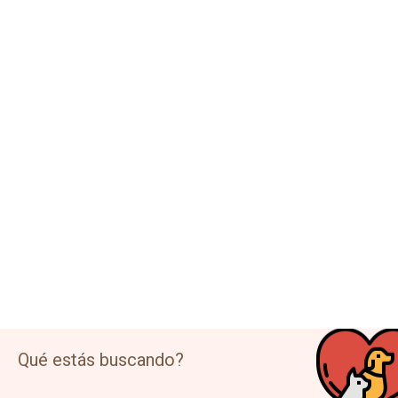
Cómo saber si mi perra está embarazada
Señales de embarazo en una perra: cambios de apetito,
pezones, barriga y comportamiento, y cómo
confirmarlo con el veterinario. Guía ...
Leer Más
Qué estás buscando?