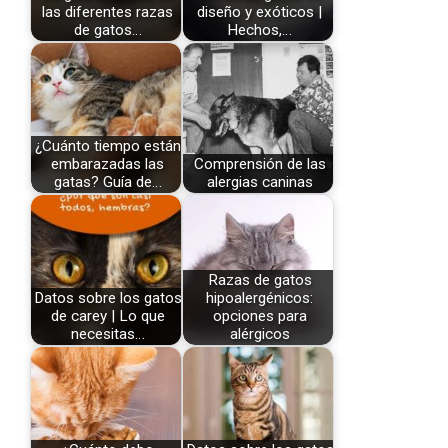
las diferentes razas
diseño y exóticos |
de gatos…
Hechos,…
¿Cuánto tiempo están
embarazadas las
Comprensión de las
gatas? Guía de…
alergias caninas
Razas de gatos
Datos sobre los gatos
hipoalergénicos:
de carey | Lo que
opciones para
necesitas…
alérgicos