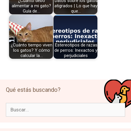
¿Cuánto debo
Datos sobre los gatos
alimentar a mi gato?
atigrados | Lo que hay
Guía de…
que…
¿Cuánto tiempo viven
Estereotipos de razas
los gatos? Y cómo
de perros: Inexactos y
calcular la…
perjudiciales
Qué estás buscando?
Buscar: