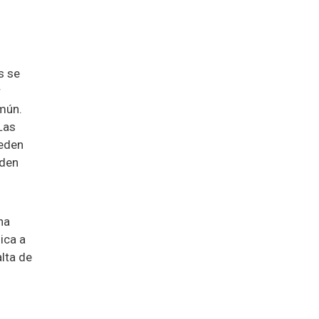
s se
r
omún.
Las
ueden
eden
na
ica a
alta de