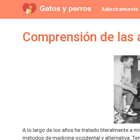
Saltar
Adiestramiento
al
contenido
Comprensión de las a
A lo largo de los años he tratado literalmente a m
métodos de medicina occidental y alternativa. Teng