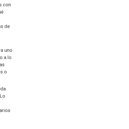
s con
ué
as de
ra uno
o a lo
ias
os o
eda
 Lo
arios