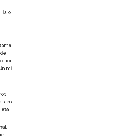
lla o
stema
 de
do por
gún mi
ros
ciales
ieta
nal.
ue