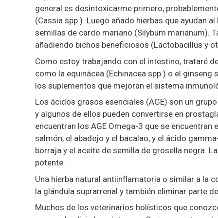
general es desintoxicarme primero, probablemente 
(Cassia spp.). Luego añado hierbas que ayudan al h
semillas de cardo mariano (Silybum marianum). Tam
añadiendo bichos beneficiosos (Lactobacillus y ot
Como estoy trabajando con el intestino, trataré 
como la equinácea (Echinacea spp.) o el ginseng 
los suplementos que mejoran el sistema inmunológ
Los ácidos grasos esenciales (AGE) son un grupo
y algunos de ellos pueden convertirse en prostagla
encuentran los AGE Omega-3 que se encuentran en
salmón, el abadejo y el bacalao, y el ácido gamma-
borraja y el aceite de semilla de grosella negra.
potente.
Una hierba natural antiinflamatoria o similar a la 
la glándula suprarrenal y también eliminar parte del
Muchos de los veterinarios holísticos que conozco