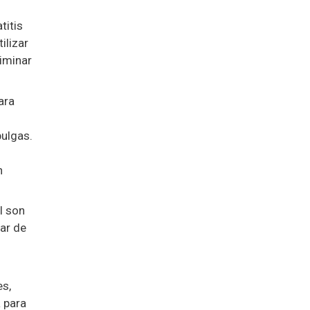
titis
ilizar
liminar
ara
pulgas.
n
l son
sar de
es,
a para