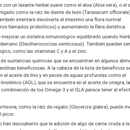
con un laxante herbal suave como el aloe (Aloe vera), o el 
ígado como la raíz de diente de león (Taraxacum officinale)
bién intentaré devolverle al intestino una flora normal
ros llamados probióticos) y aumentando la fibra dietética.
de mejorar un sistema inmunológico equilibrado usando hier
siberiano (Eleutherococcus senticosus). También pueden ser 
ico, como las vitaminas C y A y el zinc.
 de sustancias químicas que se encuentran en algunos alim
ndinas beneficiosas. A la cabeza de la lista de beneficios s
 el aceite de lino y en peces de aguas profundas como el
linolénico (AGL), que se encuentra en el aceite de onagra, la
 La combinación de los Omega-3 y el GLA parece tener el efe
cortisona, como la raíz de regaliz (Glyceriza glabra), puede m
 picor.
 han descubierto que la adición de algo de carne cruda a la