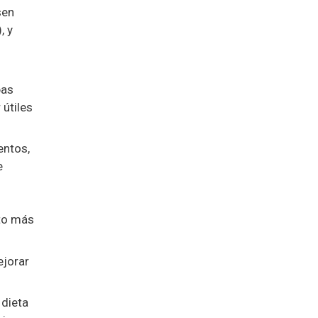
sen
, y
bas
útiles
entos,
e
cto más
ejorar
 dieta