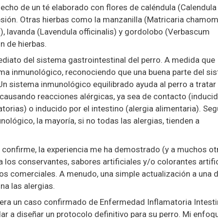
o hecho de un té elaborado con flores de caléndula (Calendula
a lesión. Otras hierbas como la manzanilla (Matricaria chamomi
), lavanda (Lavendula officinalis) y gordolobo (Verbascum
n de hierbas.
ediato del sistema gastrointestinal del perro. A medida que
ema inmunológico, reconociendo que una buena parte del si
 Un sistema inmunológico equilibrado ayuda al perro a tratar
 causando reacciones alérgicas, ya sea de contacto (induci
ratorias) o inducido por el intestino (alergia alimentaria). Se
ológico, la mayoría, si no todas las alergias, tienden a
 confirme, la experiencia me ha demostrado (y a muchos ot
 los conservantes, sabores artificiales y/o colorantes artifi
os comerciales. A menudo, una simple actualización a una d
na las alergias.
uera un caso confirmado de Enfermedad Inflamatoria Intesti
ar a diseñar un protocolo definitivo para su perro. Mi enfoq