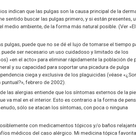
os indican que las pulgas son la causa principal de la derma
ne sentido buscar las pulgas primero, y si están presentes, ut
l medio ambiente, de la forma más natural posible. (Ver «E
as pulgas, puede que no se dé el lujo de tomarse el tiempo p
, puede ser necesario un uso cuidadoso y limitado de los
os) «en el acto» para eliminar rápidamente la población de 
neral y su capacidad para soportar una picadura de pulga
pendencia ciega y exclusiva de los plaguicidas (véase «¿So
 puntual?», febrero de 2002).
o de las alergias entiende que los síntomas externos de la pie
 va mal en el interior. Esto es contrario a la forma de pen
menudo, sólo se atacan los síntomas, con poca o ninguna
, posiblemente con medicamentos tópicos y/o baños relajant
afíos médicos del caso alérgico. Mi medicina tópica favorit