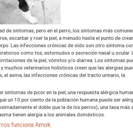
ad de síntomas, pero en el perro, los síntomas más comune
arse, escarbar y roer la piel, a menudo hasta el punto de crea
uerpo. Las infecciones crónicas de oído son otro síntoma c
ratorios como tos, estornudos o secreción nasal u ocular. 
rritaciones de la piel, vómitos y/o diarrea. Los síntomas p
, y muchos veterinarios holísticos creen que las alergias pu
 el asma, las infecciones crónicas del tracto urinario, la
r síntomas de picor en la piel, una respuesta alérgica huma
que un 10 por ciento de la población humana puede ser alérg
roximadamente el doble que la de los perros); una tasa más 
n asma tienen alergia a los animales domésticos.
erros funciona Amok