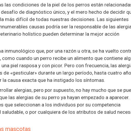
 las condiciones de la piel de los perros están relacionada
n desafío de diagnóstico único, y el mero hecho de decidir q
la más difícil de todas nuestras decisiones. Las siguientes
innumerables causas podría ser la responsable de las alergi
 veterinario holístico pueden determinar la mejor acción
ma inmunológico que, por una razón u otra, se ha vuelto cont
, como cuando un perro recibe un alimento que contiene alg
 una piel rasposa y con picor. Pero con frecuencia, las alerg
 de «gesticular» durante un largo período, hasta cuatro añ
r la causa exacta que ha instigado los síntomas.
ollar alergias, pero por supuesto, no hay mucho que se pu
que las alergias de su perro ya hayan empezado a aparecer.
s que seleccionan a los individuos por su competencia
al saludable, o por cualquiera de los atributos de salud neces
 las mascotas