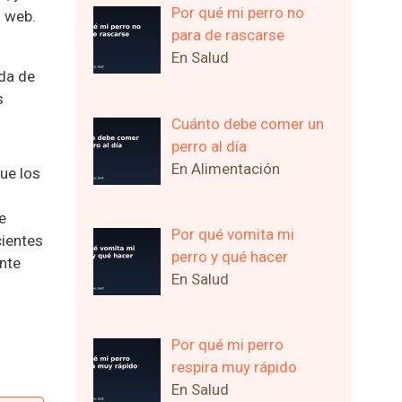
Por qué mi perro no
s web.
para de rascarse
En Salud
ada de
s
Cuánto debe comer un
perro al día
En Alimentación
que los
e
Por qué vomita mi
cientes
perro y qué hacer
ente
En Salud
Por qué mi perro
respira muy rápido
En Salud