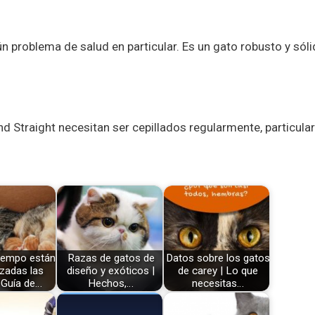
ún problema de salud en particular. Es un gato robusto y sóli
and Straight necesitan ser cepillados regularmente, particul
iempo están
Razas de gatos de
Datos sobre los gatos
zadas las
diseño y exóticos |
de carey | Lo que
 Guía de…
Hechos,…
necesitas…