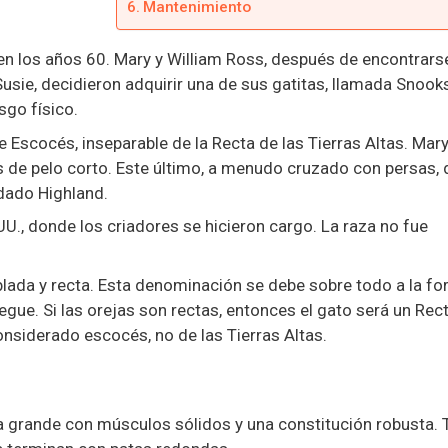
Mantenimiento
a en los años 60. Mary y William Ross, después de encontrars
usie, decidieron adquirir una de sus gatitas, llamada Snook
sgo físico.
ue Escocés, inseparable de la Recta de las Tierras Altas. Mary
s de pelo corto. Este último, a menudo cruzado con persas, 
odado Highland.
U., donde los criadores se hicieron cargo. La raza no fue
oblada y recta. Esta denominación se debe sobre todo a la f
iegue. Si las orejas son rectas, entonces el gato será un Rect
onsiderado escocés, no de las Tierras Altas.
a grande con músculos sólidos y una constitución robusta. 