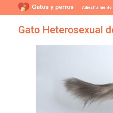
Saltar
Adiestramiento
al
contenido
Gato Heterosexual d