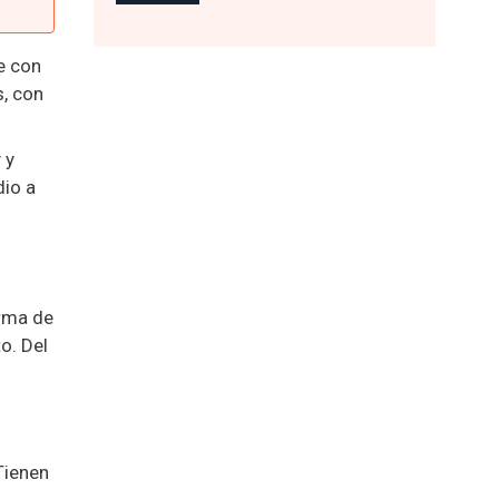
e con
s, con
 y
dio a
orma de
o. Del
Tienen