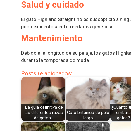
Salud y cuidado
El gato Highland Straight no es susceptible a ning
poco expuesto a enfermedades genéticas.
Mantenimiento
Debido a la longitud de su pelaje, los gatos Highl
durante la temporada de muda.
Posts relacionados:
La guía definitiva de
¿Cuánto t
las diferentes razas
Gato británico de pelo
embara
de gatos…
largo
gatas?