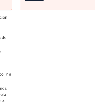
ción
s de
e
o. Y a
gnos
pelo
lo.