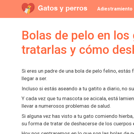
Saltar
Adiestramiento
al
contenido
Bolas de pelo en los
tratarlas y cómo des
Si eres un padre de una bola de pelo felino, estás 
llegar a ser.
Incluso si estás aseando a tu gatito a diario, no s
Y cada vez que tu mascota se acicala, está lamien
llevar a numerosos problemas de salud.
Si alguna vez has visto a tu gato comiendo hierba
su forma de tratar de deshacerse de los cuerpos ex
Hoy nos centraremos en lo que son las bolas de pe