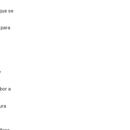
 que se
 para
y
bor a
ura