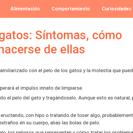
Alimentación
Comportamiento
Curiosidades
 gatos: Síntomas, cómo
hacerse de ellas
familiarizado con el pelo de los gatos y la molestia que pue
uperará el impulso innato de limpiarse.
do el pelo del gato y tragándoselo. Aunque esto es natural,
, eructando, con hipo o tratando de toser algo, probablemen
traños en su cuerpo, alias las bolas de pelo.
lo, los peligros que representan y cómo tratar los problem