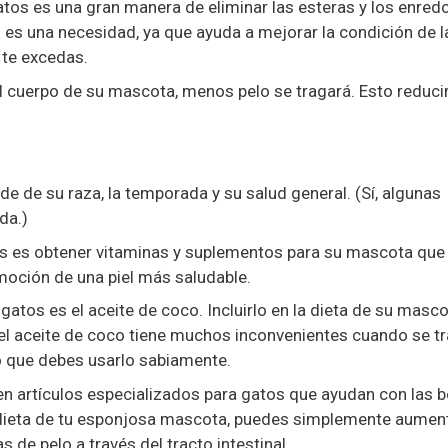
atos es una gran manera de eliminar las esteras y los enred
 es una necesidad, ya que ayuda a mejorar la condición de la
 te excedas.
l cuerpo de su mascota, menos pelo se tragará. Esto reducir
e de su raza, la temporada y su salud general. (Sí, algunas
da.)
as es obtener vitaminas y suplementos para su mascota que
omoción de una piel más saludable.
gatos es el aceite de coco. Incluirlo en la dieta de su masco
el aceite de coco tiene muchos inconvenientes cuando se tr
lo que debes usarlo sabiamente.
en artículos especializados para gatos que ayudan con las b
 dieta de tu esponjosa mascota, puedes simplemente aument
s de pelo a través del tracto intestinal.