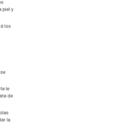
os
 piel y
á los
 se
ta le
ata de
olas
ar la