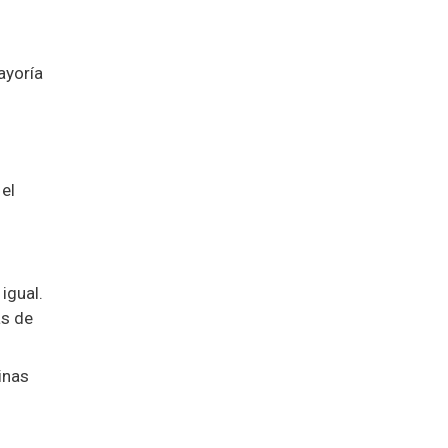
ayoría
el
igual.
as de
inas