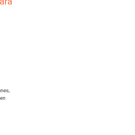
para
unes,
 en