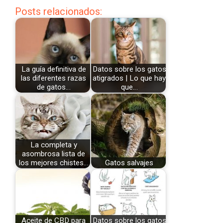
Posts relacionados:
La guía definitiva de
Datos sobre los gatos
las diferentes razas
atigrados | Lo que hay
de gatos…
que…
La completa y
asombrosa lista de
los mejores chistes…
Gatos salvajes
Aceite de CBD para
Datos sobre los gatos