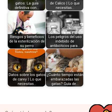
gatos: La guía
de Calico | Lo que
definitiva con…
necesitas…
Riesgos y beneficios
Los peligros del uso
de la esterilización de
indebido de
su perro
antibióticos para…
Datos sobre los gatos
¿Cuánto tiempo están
de carey | Lo que
embarazadas las
necesitas…
gatas? Guía de…