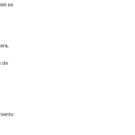
ién es
era,
s de
amiento