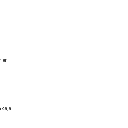
n en
a caja