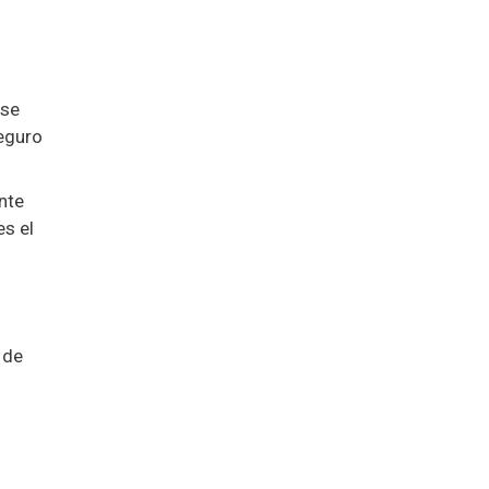
 se
seguro
nte
es el
 de