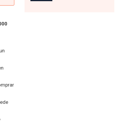
.000
 un
en
comprar
uede
o