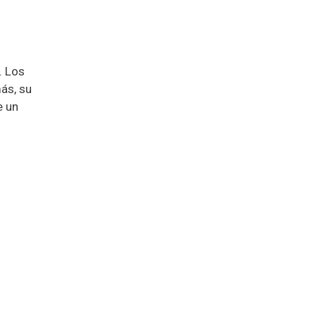
. Los
ás, su
e un