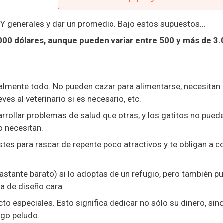
UY generales y dar un promedio. Bajo estos supuestos…
000 dólares, aunque pueden variar entre 500 y más de 3
teralmente todo. No pueden cazar para alimentarse, necesitan
eves al veterinario si es necesario, etc.
ollar problemas de salud que otras, y los gatitos no pued
o necesitan.
stes para rascar de repente poco atractivos y te obligan a 
astante barato) si lo adoptas de un refugio, pero también p
a de diseño cara.
cto especiales. Esto significa dedicar no sólo su dinero, sin
igo peludo.