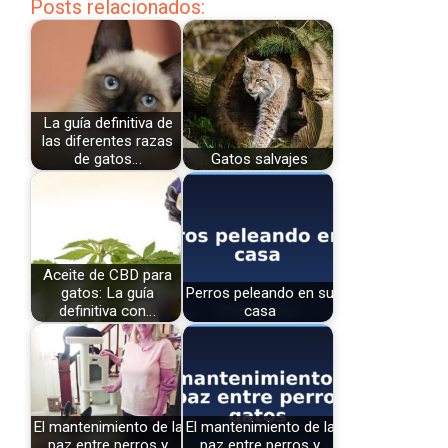
Posts relacionados:
La guía definitiva de
las diferentes razas
de gatos…
Gatos salvajes
Aceite de CBD para
gatos: La guía
Perros peleando en su
definitiva con…
casa
El mantenimiento de la
El mantenimiento de la
paz entre perros y
paz entre perros y