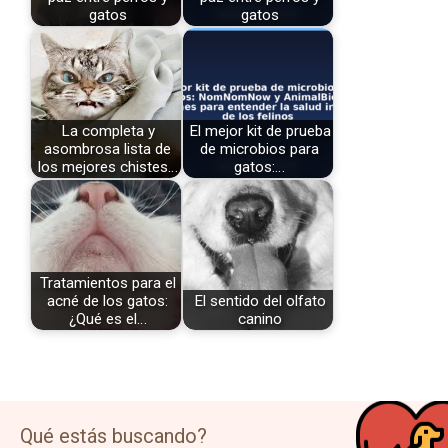
gatos
gatos
La completa y
El mejor kit de prueba
asombrosa lista de
de microbios para
los mejores chistes…
gatos:…
Tratamientos para el
acné de los gatos:
El sentido del olfato
¿Qué es el…
canino
Qué estás buscando?