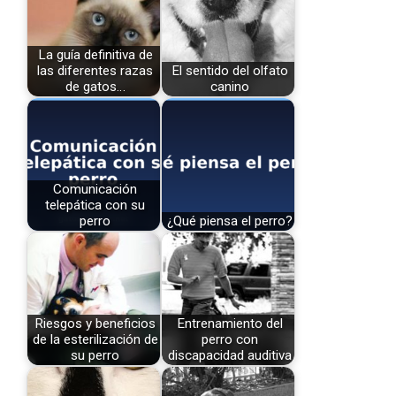
La guía definitiva de
las diferentes razas
El sentido del olfato
de gatos…
canino
Comunicación
telepática con su
perro
¿Qué piensa el perro?
Riesgos y beneficios
Entrenamiento del
de la esterilización de
perro con
su perro
discapacidad auditiva