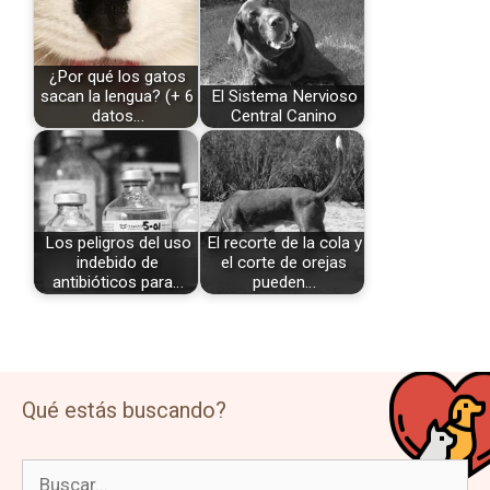
¿Por qué los gatos
sacan la lengua? (+ 6
El Sistema Nervioso
datos…
Central Canino
Los peligros del uso
El recorte de la cola y
indebido de
el corte de orejas
antibióticos para…
pueden…
Qué estás buscando?
Buscar: