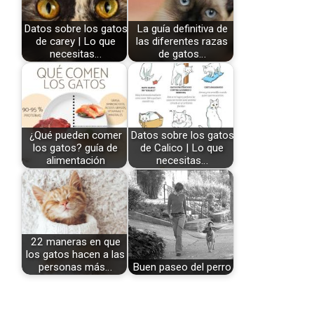
Datos sobre los gatos
La guía definitiva de
de carey | Lo que
las diferentes razas
necesitas…
de gatos…
¿Qué pueden comer
Datos sobre los gatos
los gatos? guía de
de Calico | Lo que
alimentación
necesitas…
22 maneras en que
los gatos hacen a las
personas más…
Buen paseo del perro