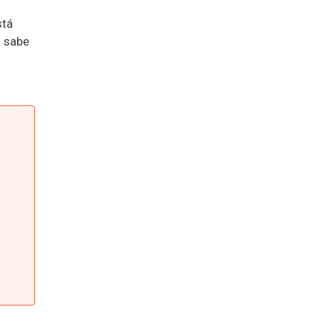
stá
o sabe