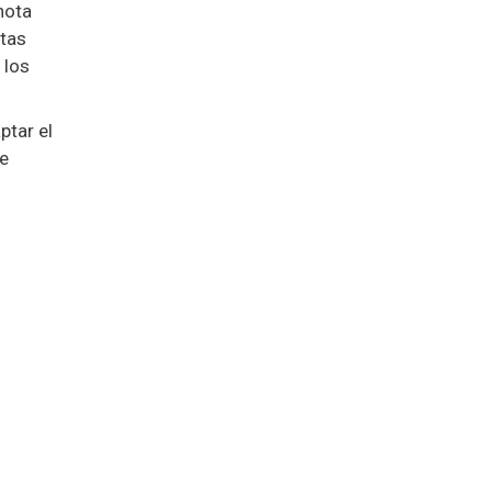
nota
stas
 los
ptar el
de