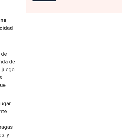
ana
cidad
 de
enda de
e juego
s
que
jugar
nte
 hagas
s, y