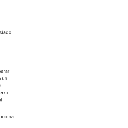
asiado
parar
n un
e
erro
al
unciona