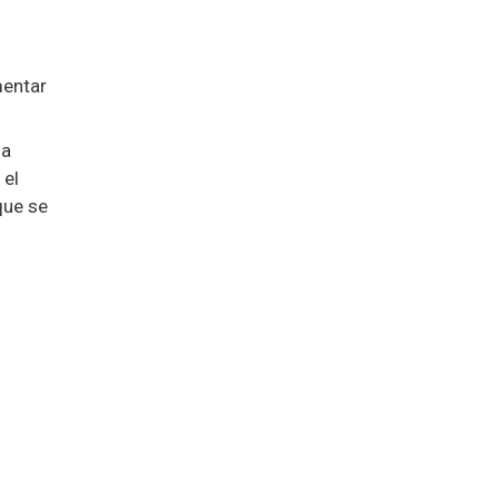
mentar
 a
 el
que se