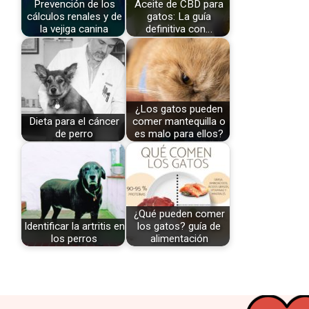
Prevención de los
Aceite de CBD para
cálculos renales y de
gatos: La guía
la vejiga canina
definitiva con…
¿Los gatos pueden
Dieta para el cáncer
comer mantequilla o
de perro
es malo para ellos?
¿Qué pueden comer
Identificar la artritis en
los gatos? guía de
los perros
alimentación