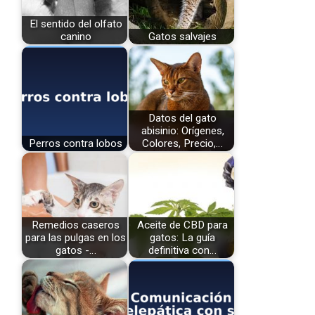
El sentido del olfato
canino
Gatos salvajes
Datos del gato
abisinio: Orígenes,
Perros contra lobos
Colores, Precio,…
Remedios caseros
Aceite de CBD para
para las pulgas en los
gatos: La guía
gatos -…
definitiva con…