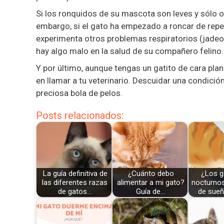
Si los ronquidos de su mascota son leves y sólo o
embargo, si el gato ha empezado a roncar de repe
experimenta otros problemas respiratorios (jadeos, 
hay algo malo en la salud de su compañero felino.
Y por último, aunque tengas un gatito de cara pl
en llamar a tu veterinario. Descuidar una condició
preciosa bola de pelos.
Posts relacionados:
La guía definitiva de
¿Cuánto debo
¿Los g
las diferentes razas
alimentar a mi gato?
nocturno
de gatos…
Guía de…
de sueñ