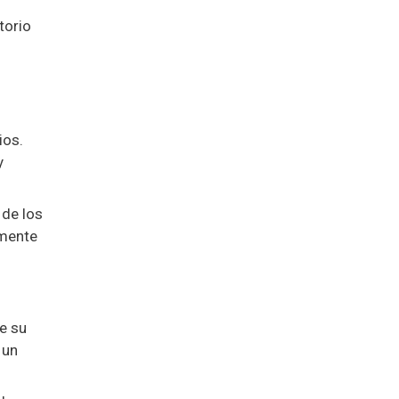
torio
ios.
y
 de los
amente
e su
 un