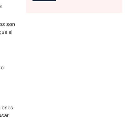
ca
dos son
ue el
to
ciones
usar