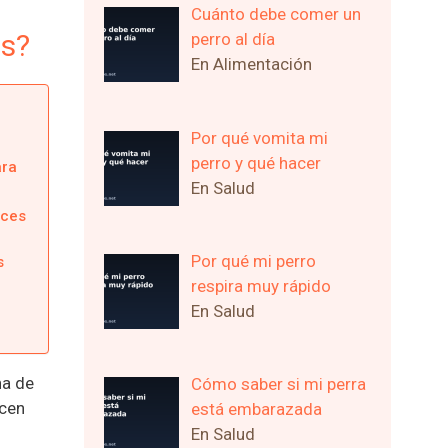
Cuánto debe comer un
os?
perro al día
En Alimentación
Por qué vomita mi
perro y qué hacer
ara
En Salud
eces
Por qué mi perro
s
respira muy rápido
En Salud
na de
Cómo saber si mi perra
acen
está embarazada
En Salud