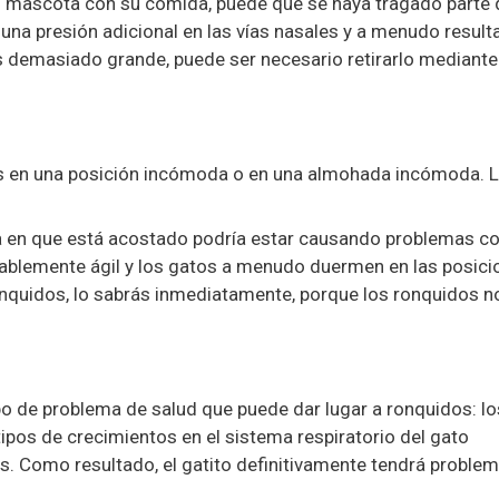
u mascota con su comida, puede que se haya tragado parte 
una presión adicional en las vías nasales y a menudo result
 es demasiado grande, puede ser necesario retirarlo mediante
en una posición incómoda o en una almohada incómoda. 
rma en que está acostado podría estar causando problemas c
idiablemente ágil y los gatos a menudo duermen en las posic
 ronquidos, lo sabrás inmediatamente, porque los ronquidos n
po de problema de salud que puede dar lugar a ronquidos: lo
ipos de crecimientos en el sistema respiratorio del gato
es. Como resultado, el gatito definitivamente tendrá proble