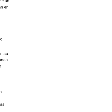
de un
an en
Lo
on su
iones
o
s
mas