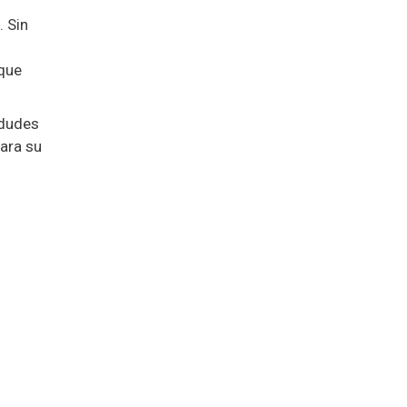
. Sin
 que
 dudes
para su