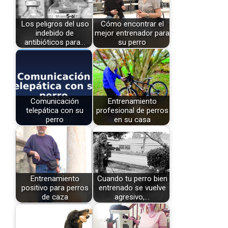
Los peligros del uso
Cómo encontrar el
indebido de
mejor entrenador para
antibióticos para…
su perro
Comunicación
Entrenamiento
telepática con su
profesional de perros
perro
en su casa
Entrenamiento
Cuando tu perro bien
positivo para perros
entrenado se vuelve
de caza
agresivo,…