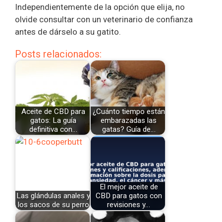
Independientemente de la opción que elija, no
olvide consultar con un veterinario de confianza
antes de dárselo a su gatito.
Posts relacionados:
Aceite de CBD para
¿Cuánto tiempo están
gatos: La guía
embarazadas las
definitiva con…
gatas? Guía de…
El mejor aceite de
Las glándulas anales y
CBD para gatos con
los sacos de su perro
revisiones y…