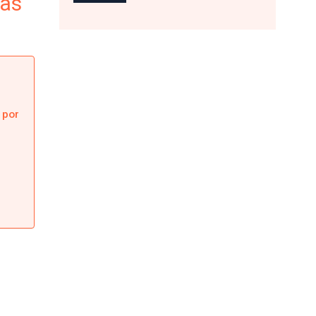
ras
 por