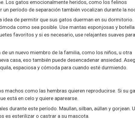
he. Los gatos emocionalmente heridos, como los felinos
 un período de separación también vocalizan durante la no
 idea de permitir que sus gatos duerman en su dormitorio. 
n cómoda como sea posible. Use mantas esponjosas y botella
uetes favoritos y si es necesario, use relajantes suaves par
a de un nuevo miembro de la familia, como los niños, u otra
ueva casa, eso también puede desencadenar ansiedad. Ase
anquila, espaciosa y cómoda para cuando esté durmiendo.
 los machos como las hembras quieren reproducirse. Si su ga
ue está en celo y quiere aparearse.
es durante este período. Maullan, silban, aúllan y gorjean. 
 es esterilizar o castrar a su mascota.