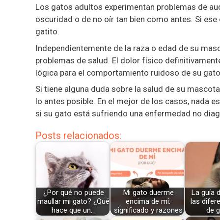
Los gatos adultos experimentan problemas de aud
oscuridad o de no oír tan bien como antes. Si ese
gatito.
Independientemente de la raza o edad de su masco
problemas de salud. El dolor físico definitivamente
lógica para el comportamiento ruidoso de su gato,
Si tiene alguna duda sobre la salud de su mascota
lo antes posible. En el mejor de los casos, nada 
si su gato está sufriendo una enfermedad no dia
Posts relacionados:
¿Por qué no puede
Mi gato duerme
La guía d
maullar mi gato? ¿Qué
encima de mí:
las difer
hace que un…
significado y razones
de 