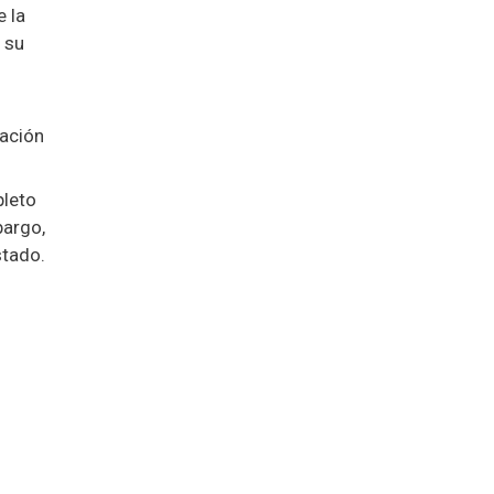
 la
 su
cación
pleto
bargo,
stado.