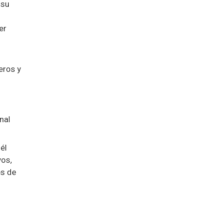
 su
er
eros y
nal
él
vos,
es de