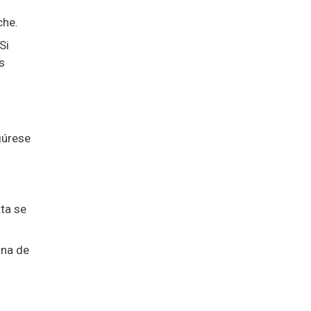
che.
Si
s
a
gúrese
ta se
Una de