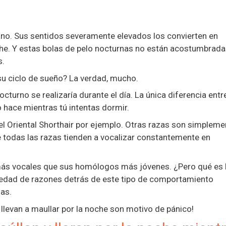
o. Sus sentidos severamente elevados los convierten en
he. Y estas bolas de pelo nocturnas no están acostumbrada
s.
su ciclo de sueño? La verdad, mucho.
nocturno se realizaría durante el día. La única diferencia entr
o hace mientras tú intentas dormir.
 Oriental Shorthair por ejemplo. Otras razas son simpleme
e todas las razas tienden a vocalizar constantemente en
más vocales que sus homólogos más jóvenes. ¿Pero qué es 
iedad de razones detrás de este tipo de comportamiento
ias.
 llevan a maullar por la noche son motivo de pánico!