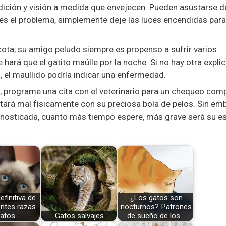
ición y visión a medida que envejecen. Pueden asustarse de
 es el problema, simplemente deje las luces encendidas para
ta, su amigo peludo siempre es propenso a sufrir varios
 hará que el gatito maúlle por la noche. Si no hay otra expli
 el maullido podría indicar una enfermedad.
, programe una cita con el veterinario para un chequeo com
estará mal físicamente con su preciosa bola de pelos. Sin em
gnosticada, cuanto más tiempo espere, más grave será su e
efinitiva de
¿Los gatos son
entes razas
nocturnos? Patrones
gatos…
Gatos salvajes
de sueño de los…