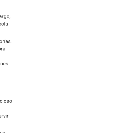
argo,
bola
orías.
bra
ines
icioso
rvir