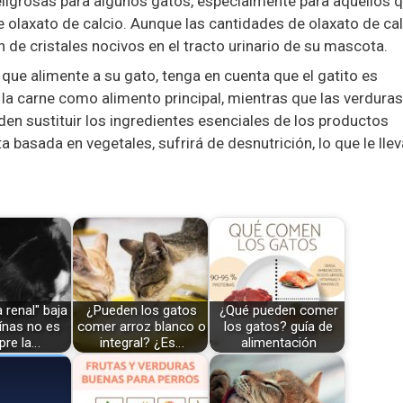
ligrosas para algunos gatos, especialmente para aquellos 
e olaxato de calcio. Aunque las cantidades de olaxato de ca
n de cristales nocivos en el tracto urinario de su mascota.
que alimente a su gato, tenga en cuenta que el gatito es
e la carne como alimento principal, mientras que las verduras
en sustituir los ingredientes esenciales de los productos
a basada en vegetales, sufrirá de desnutrición, lo que le llev
 renal" baja
¿Pueden los gatos
¿Qué pueden comer
ínas no es
comer arroz blanco o
los gatos? guía de
pre la…
integral? ¿Es…
alimentación