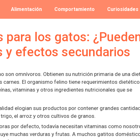
Alimentación
Comportamiento
Curiosidades
s para los gatos: ¿Puede
s y efectos secundarios
o son omnívoros. Obtienen su nutrición primaria de una die
s carnes. El organismo felino tiene requerimientos dietétic
eínas, vitaminas y otros ingredientes nutricionales que se
calidad elogian sus productos por contener grandes cantida
rigo, el arroz y otros cultivos de granos.
voras por defecto, todavía necesitan vitaminas como nosotro
cluye muchas verduras y frutas. A muchos gatitos doméstic