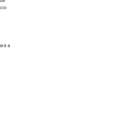
que
lcio
ará a