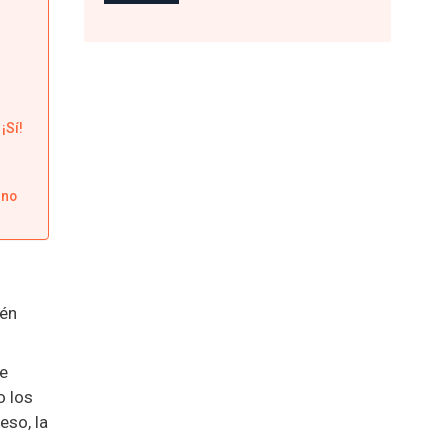
¡Sí!
 no
ién
te
o los
eso, la