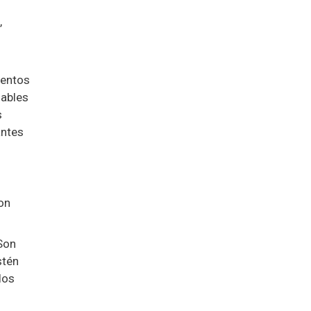
,
mentos
dables
s
antes
on
 Son
stén
los