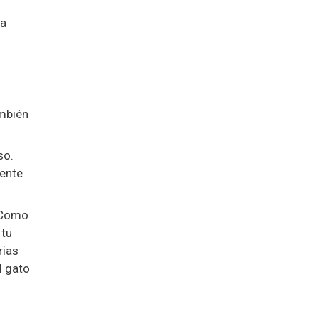
ca
ambién
so.
uente
 Como
 tu
rias
l gato