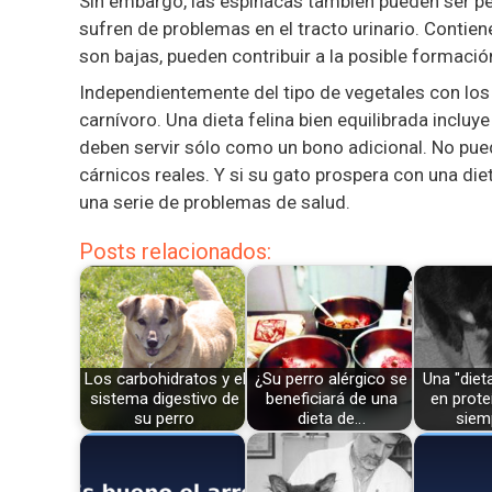
Sin embargo, las espinacas también pueden ser pe
sufren de problemas en el tracto urinario. Contien
son bajas, pueden contribuir a la posible formació
Independientemente del tipo de vegetales con los 
carnívoro. Una dieta felina bien equilibrada incluy
deben servir sólo como un bono adicional. No pued
cárnicos reales. Y si su gato prospera con una diet
una serie de problemas de salud.
Posts relacionados:
Los carbohidratos y el
¿Su perro alérgico se
Una "dieta
sistema digestivo de
beneficiará de una
en prote
su perro
dieta de…
siem