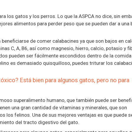
ra los gatos y los perros. Lo que la ASPCA no dice, sin emb
mejores alimentos para perder peso que se pueden dar a una 
beneficiarse de comer calabacines ya que son bajos en cal
nas C, A, B6, así como magnesio, hierro, calcio, potasio y fi
cados pueden ser fácilmente escondidos dentro de la comida
lino es demasiado quisquilloso, puedes triturar los calabac
xico? Está bien para algunos gatos, pero no para
famoso superalimento humano, que también puede ser benef
ienen una gran cantidad de vitaminas y minerales, que son
dos los felinos. Una de sus mejores ventajas es que puede se
iento del tracto digestivo del gato.