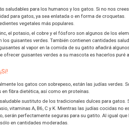
s saludables para los humanos y los gatos. Si no nos crees
lidad para gatos, ya sea enlatada o en forma de croquetas.
redientes vegetales más populares.
zinc, el potasio, el cobre y el fósforo son algunos de los ele
n los guisantes verdes. También contienen cantidades salu
 guisantes al vapor en la comida de su gatito añadirá alguno
de ofrecer guisantes verdes a su mascota es hacerlos puré 
¡Sí!
almente los gatos con sobrepeso, están las judías verdes. S
en fibra dietética, así como en proteínas.
aludable sustituto de los tradicionales dulces para gatos.
asio, vitaminas A, B6, C y K. Mientras las judías cocidas no e
, serán perfectamente seguras para su gatito. Al igual que 
ro sólo en cantidades moderadas.