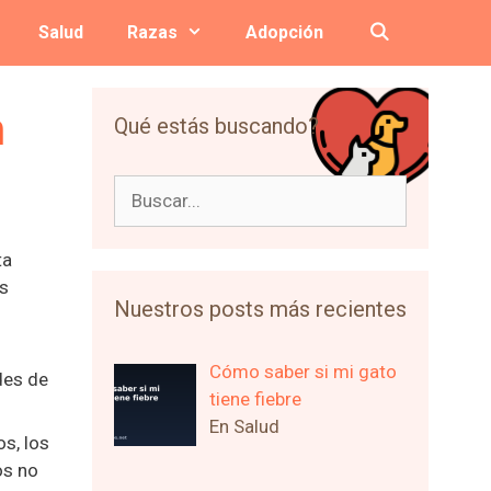
Salud
Razas
Adopción
n
Qué estás buscando?
Buscar:
ta
os
Nuestros posts más recientes
Cómo saber si mi gato
des de
tiene fiebre
En Salud
s, los
os no