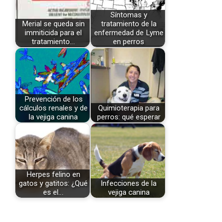
Síntomas y
Merial se queda sin
tratamiento de la
immiticida para el
enfermedad de Lyme
tratamiento…
en perros
Prevención de los
cálculos renales y de
Quimioterapia para
la vejiga canina
perros: qué esperar
Herpes felino en
gatos y gatitos: ¿Qué
Infecciones de la
es el…
vejiga canina