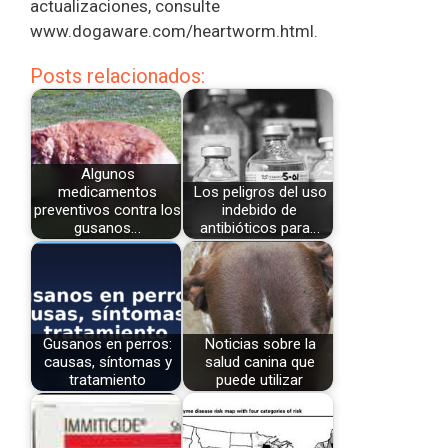
actualizaciones, consulte
www.dogaware.com/heartworm.html.
Posts relacionados:
Algunos
medicamentos
Los peligros del uso
preventivos contra los
indebido de
gusanos…
antibióticos para…
Gusanos en perros:
Noticias sobre la
causas, síntomas y
salud canina que
tratamiento
puede utilizar