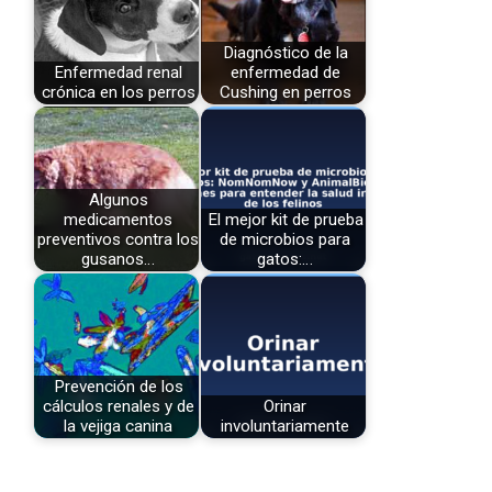
Diagnóstico de la
Enfermedad renal
enfermedad de
crónica en los perros
Cushing en perros
Algunos
medicamentos
El mejor kit de prueba
preventivos contra los
de microbios para
gusanos…
gatos:…
Prevención de los
cálculos renales y de
Orinar
la vejiga canina
involuntariamente