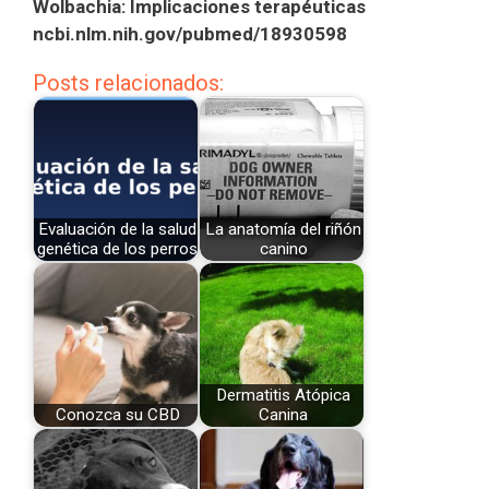
Wolbachia: Implicaciones terapéuticas
ncbi.nlm.nih.gov/pubmed/18930598
Posts relacionados:
Evaluación de la salud
La anatomía del riñón
genética de los perros
canino
Dermatitis Atópica
Conozca su CBD
Canina