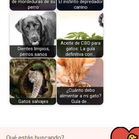
de mordeduras de su
El instinto depredador
perro
canino
Aceite de CBD para
Dientes limpios,
gatos: La guía
perros sanos
definitiva con…
¿Cuánto debo
alimentar a mi gato?
Gatos salvajes
Guía de…
Qué estás buscando?