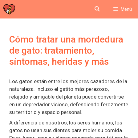
Saltar
Menú
al
contenido
Cómo tratar una mordedura
de gato: tratamiento,
síntomas, heridas y más
Los gatos están entre los mejores cazadores de la
naturaleza. Incluso el gatito más perezoso,
relajado y amigable del planeta puede convertirse
en un depredador vicioso, defendiendo ferozmente
su territorio y espacio personal.
A diferencia de nosotros, los seres humanos, los
gatos no usan sus dientes para moler su comida.
En su lugar, usan su blanco nacarado para triturar la